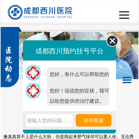
成都西川预约挂号平台
您好，有什么可以帮助您的
吗？
您好！说说您的症状，我可
以给您提供些治疗建议。
成都腋臭手术哪家好
请输入您的问题……
咨询客服
发表时间：2019-12-22 14:13 点击次数：
7144
腋臭真算不上是什么大病，但是闻起来那气味却可以要人命。无论男