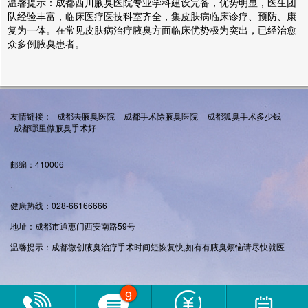
温馨提示：成都西川腋臭医院专业学科建设完备，优势明显，医生团
队经验丰富，临床医疗医技科室齐全，集皮肤病临床诊疗、预防、康
复为一体。在常见皮肤病治疗腋臭方面临床优势极为突出，已经治愈
众多例腋臭患者。
友情链接：
成都去腋臭医院
成都手术除腋臭医院
成都狐臭手术多少钱
成都哪里做腋臭手术好
邮编：410006
.
健康热线：028-66166666
地址：成都市通惠门西安南路59号
温馨提示：成都微创腋臭治疗手术时间短恢复快,如有有腋臭烦恼请尽快就医
9