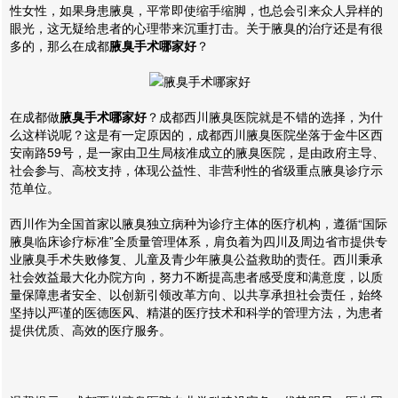
性女性，如果身患腋臭，平常即使缩手缩脚，也总会引来众人异样的
眼光，这无疑给患者的心理带来沉重打击。关于腋臭的治疗还是有很
多的，那么在成都
腋臭手术哪家好
？
在成都做
腋臭手术哪家好
？成都西川腋臭医院就是不错的选择，为什
么这样说呢？这是有一定原因的，成都西川腋臭医院坐落于金牛区西
安南路59号，是一家由卫生局核准成立的腋臭医院，是由政府主导、
社会参与、高校支持，体现公益性、非营利性的省级重点腋臭诊疗示
范单位。
西川作为全国首家以腋臭独立病种为诊疗主体的医疗机构，遵循“国际
腋臭临床诊疗标准”全质量管理体系，肩负着为四川及周边省市提供专
业腋臭手术失败修复、儿童及青少年腋臭公益救助的责任。西川秉承
社会效益最大化办院方向，努力不断提高患者感受度和满意度，以质
量保障患者安全、以创新引领改革方向、以共享承担社会责任，始终
坚持以严谨的医德医风、精湛的医疗技术和科学的管理方法，为患者
提供优质、高效的医疗服务。