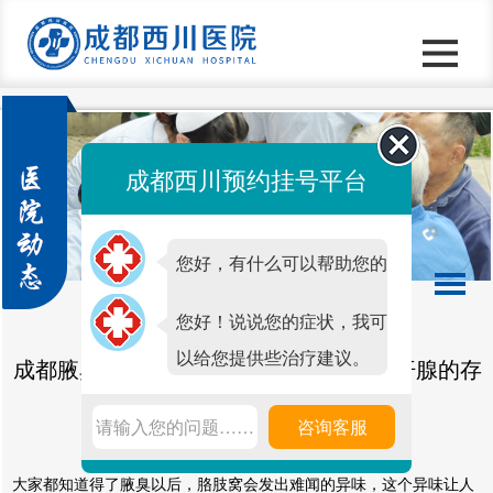
成都西川预约挂号平台
您好，有什么可以帮助您的
吗？
您好！说说您的症状，我可
以给您提供些治疗建议。
成都腋臭手术治疗医院,腋臭形成皆因大汗腺的存
在
请输入您的问题……
咨询客服
发表时间：2019-12-30 14:09 点击次数：
6991
大家都知道得了腋臭以后，胳肢窝会发出难闻的异味，这个异味让人