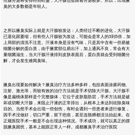
性腺分泌将变得特别旺盛，大汗腺也会跟着分泌较多。所以，出现腋
臭的大多数都是年轻人。
之所以腋臭实际上就是大汗腺较发达：人类经过不断的进化，大汗腺
已退化跟萎缩，但有些人汗腺较为发达，可能会是常人的3到5倍，加
上局部的清洗不注意。汗液本身是没有气味，只是其中含有一些易被
细菌分解的蛋白质，由于腋窝部位易出汗，加上通风不良，常会有大
量细菌滋生，当大汗腺汗液排到皮肤表面后，蛋白质就会受到细菌分
解，才会发生难闻臭味。
腋臭出现要如何解决？腋臭治疗方法多种多样，包括表面涂搽药物、
注射、激光等，而较有效的治疗方法就是手术切除大汗腺。大汗腺不
像是扁桃体那样是个完整腺体，它位于皮肤脂肪层，手术方法就是破
坏或切断大汗腺，来阻止汗液的正常排出，从根本上来达到祛除臭味
目的。当然手术会出现一些创伤，有时会遇到一些患者来进行修复，
因手术没做好，切口严重，留下疤痕，甚至连胳膊都没法抬起来。在
正规医院手术一般是不会出现这种情况。手术成功，就可以真正的摆
脱腋臭困扰，基本上能跟正常人一样。成都腋臭手术治疗医院