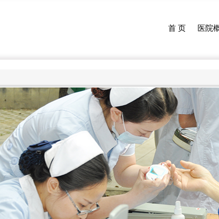
首 页
医院